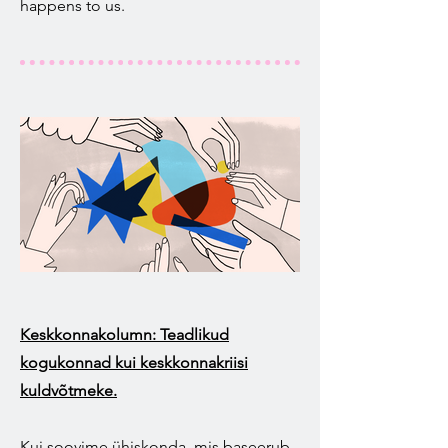
happens to us.
Keskkonnakolumn: Teadlikud
kogukonnad kui keskkonnakriisi
kuldvõtmeke.
Kui soovime ühiskonda, mis baseerub