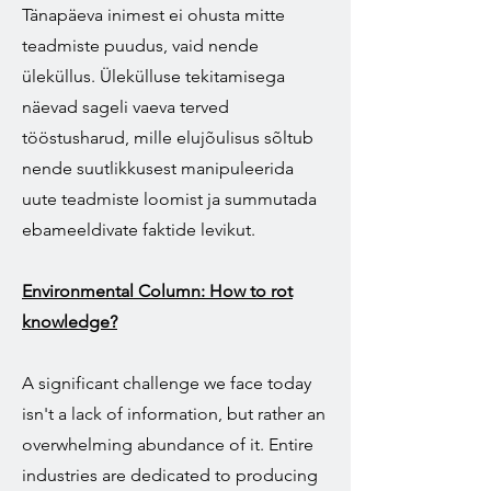
Tänapäeva inimest ei ohusta mitte
teadmiste puudus, vaid nende
üleküllus. Ülekülluse tekitamisega
näevad sageli vaeva terved
tööstusharud, mille elujõulisus sõltub
nende suutlikkusest manipuleerida
uute teadmiste loomist ja summutada
ebameeldivate faktide levikut.
Environmental Column: How to rot
knowledge?
A significant challenge we face today
isn't a lack of information, but rather an
overwhelming abundance of it. Entire
industries are dedicated to producing