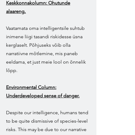
Keskkonnakolumn: Ohutunde
alaareng
.
Vaatamata oma intelligentsile suhtub
inimene liigi tasandi riskidesse üsna
kerglaselt. Põhjuseks võib olla
narratiivne mõtlemine, mis paneb
eeldama, et just meie lool on õnnelik
lõpp.
Environmental Column:
Underdeveloped sense of danger.
Despite our intelligence, humans tend
to be quite dismissive of species-level
risks. This may be due to our narrative