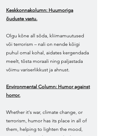
Keskkonnakolumn: Huumoriga
õuduste vastu.
Olgu kõne all sõda, kliimamuutused
või terrorism – nali on nende kõigi
puhul omal kohal, aidates kergendada
meelt, tõsta moraali ning paljastada
võimu variserlikkust ja ahnust.
Environmental Column: Humor against
horror.
Whether it's war, climate change, or
terrorism, humor has its place in all of
them, helping to lighten the mood,