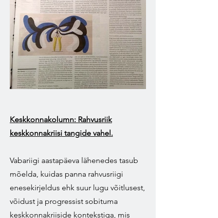
Keskkonnakolumn: Rahvusriik
keskkonnakriisi tangide vahel.
Vabariigi aastapäeva lähenedes tasub
mõelda, kuidas panna rahvusriigi
enesekirjeldus ehk suur lugu võitlusest,
võidust ja progressist sobituma
keskkonnakriiside kontekstiga, mis